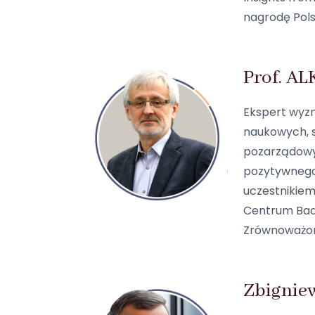
nagrodę Pols
Prof. AL
Ekspert wyzn
naukowych, sz
pozarządowyc
pozytywnego 
uczestnikiem
Centrum Bad
Zrównoważone
Zbigniew