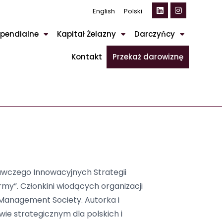
English
Polski
pendialne
Kapitał Żelazny
Darczyńcy
Kontakt
Przekaż darowiznę
awczego Innowacyjnych Strategii
my”. Członkini wiodących organizacji
 Management Society. Autorka i
ie strategicznym dla polskich i