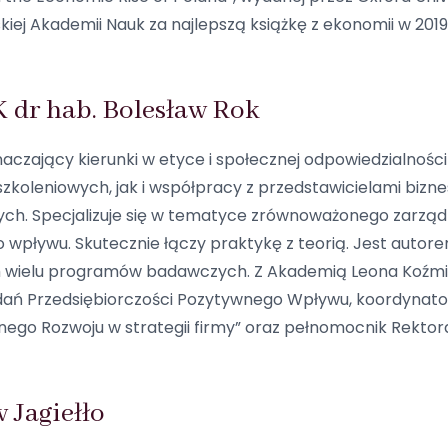
kiej Akademii Nauk za najlepszą książkę z ekonomii w 2019
K dr hab. Bolesław Rok
aczający kierunki w etyce i społecznej odpowiedzialnoś
koleniowych, jak i współpracy z przedstawicielami biznesu
h. Specjalizuje się w tematyce zrównoważonego zarządz
wpływu. Skutecznie łączy praktykę z teorią. Jest autore
 wielu programów badawczych. Z Akademią Leona Koźmińs
ań Przedsiębiorczości Pozytywnego Wpływu, koordynato
go Rozwoju w strategii firmy” oraz pełnomocnik Rektora
 Jagiełło