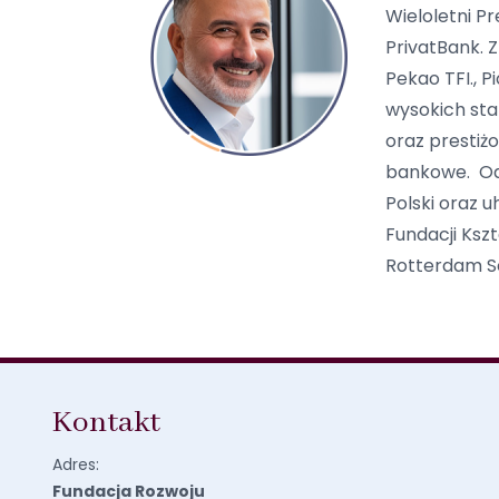
Wieloletni P
PrivatBank.
Z
Pekao TFI., P
wysokich sta
oraz prestiż
bankowe.
Od
Polski oraz 
Fundacji Ks
Rotterdam Sc
Kontakt
Adres:
Fundacja Rozwoju