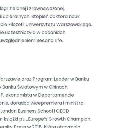
gii zielonej i zrównoważonej,
ii ubieralnych. Stopień doktora nauk
cie Filozofii Uniwersytetu Warszawskiego.
ie uczestniczyła w badaniach
uwzględnieniem Second Life.
 Warszawie oraz Program Leader w Banku
 w Banku Światowym w Chinach,
O BP, ekonomista w Departamencie
e, doradca wicepremiera i ministra
 London Business School i OECD
m książki pt. „Europe’s Growth Champion.
ersity Press w 2018, która otrzymała