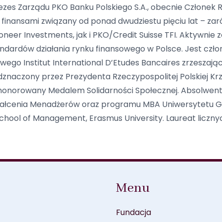
rezes Zarządu PKO Banku Polskiego S.A., obecnie Członek 
 finansami związany od ponad dwudziestu pięciu lat – z
ioneer Investments, jak i
PKO/Credit Suisse TFI.
Aktywnie 
ndardów działania rynku finansowego w Polsce. Jest czł
owego Institut International D’Etudes Bancaires zrzesz
znaczony przez Prezydenta Rzeczypospolitej Polskiej K
uhonorowany Medalem Solidarności Społecznej.
Absolwent 
ztałcenia Menadżerów oraz programu MBA Uniwersytetu G
hool of Management, Erasmus University. Laureat licznyc
Menu
Fundacja