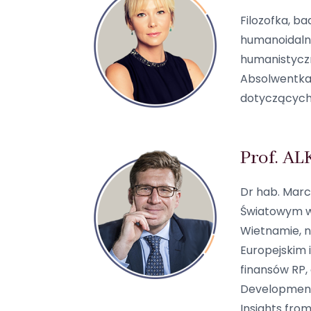
Filozofka, b
humanoidalne
humanistyczn
Absolwentka 
dotyczących 
Prof. AL
Dr hab. Marc
Światowym w 
Wietnamie, n
Europejskim
finansów RP,
Development 
Insights fro