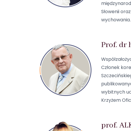
międzynarodow
Słowenii ora
wychowania.
Prof. dr
Współzałożyc
Członek kore
Szczecińskie
publikowanyc
wybitnych uc
Krzyżem Ofic
prof. AL