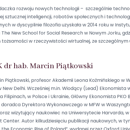
adaczka rozwoju nowych technologii – szczególnie technolo
j sztucznej inteligencji, robotów społecznych i technolog
ych w dyscyplinie filozofia uzyskała w 2014 roku w Instytu
The New School for Social Research w Nowym Jorku, gdz
tożsamości w rzeczywistości wirtualnej, ze szczególnym 
K dr hab. Marcin Piątkowski
in Piątkowski, profesor Akademii Leona Koźmińskiego w
New Delhi. Wcześniej m.in. Wiodący (Lead) Ekonomista
a Filipinach, w Polsce i Ukrainie, Główny Ekonomista PK
 i doradca Dyrektora Wykonawczego w MFW w Waszyngtoni
 oraz wizytujący naukowiec na Uniwersytecie Harvarda, w
Center. Autor kilkudziesięciu publikacji naukowych, w ty
m the Economic Rise of Poland”, wydanej przez Oxford Univ