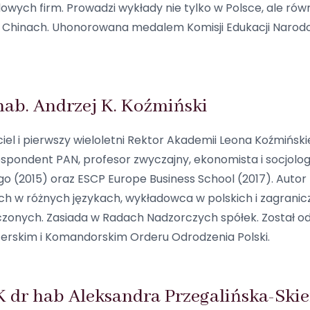
ych firm. Prowadzi wykłady nie tylko w Polsce, ale równie
z Chinach. Uhonorowana
medalem Komisji Edukacji Narodow
 hab. Andrzej K. Koźmiński
iel i pierwszy wieloletni Rektor Akademii Leona Koźmińsk
spondent PAN, profesor zwyczajny, ekonomista i socjolog
go (2015) oraz ESCP Europe Business School (2017). Autor
h w różnych językach, wykładowca w polskich i zagranic
zonych. Zasiada w Radach Nadzorczych spółek. Został o
erskim i Komandorskim Orderu Odrodzenia Polski.
K dr hab Aleksandra Przegalińska-Ski