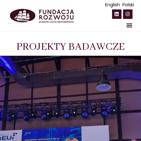
English
Polski
Fundacja
PROJEKTY BADAWCZE
Obszary strategiczne
Programy stypendialne
Kapitał Żelazny
Darczyńcy