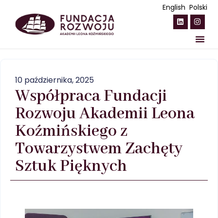
English
Polski
Fundacja
10 października, 2025
Współpraca Fundacji
Obszary strategiczne
Rozwoju Akademii Leona
Programy stypendialne
Koźmińskiego z
Towarzystwem Zachęty
Kapitał Żelazny
Sztuk Pięknych
Darczyńcy