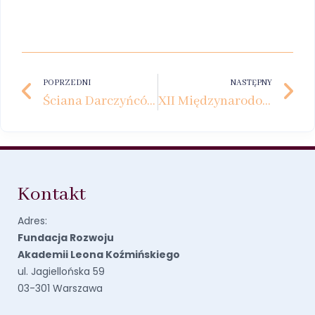
POPRZEDNI
NASTĘPNY
Ściana Darczyńców – symbol wdzięczności i wspólnej drogi
XII Międzynarodowy Kongres Rodzin Biznesowych – 4 GENERATIONS
Kontakt
Adres:
Fundacja Rozwoju
Akademii Leona Koźmińskiego
ul. Jagiellońska 59
03-301 Warszawa